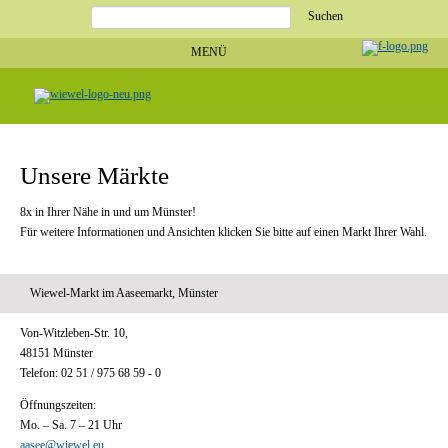
Suchbegriffe
MENÜ
Navigation
Startseite
überspringen
Angebote
Heimat
ist...
Heimat
ist...
Regionale
Produzenten
Unsere Märkte
Unsere
Märkte
Stellenangebote
8x in Ihrer Nähe in und um Münster!
Stellenangebote
Ausbildung
Für weitere Informationen und Ansichten klicken Sie bitte auf einen Markt Ihrer Wahl.
Weiterbildung
Schnupperpraktikum
Direkt
bewerben!
Wiewel-Markt im Aaseemarkt, Münster
Service
Unternehmen
Unternehmen
Von-Witzleben-Str. 10,
Geschäftsleitung
Historie
48151 Münster
Zertifikate
Unsere
Telefon: 02 51 / 975 68 59 - 0
Partner
Öffnungszeiten:
Impressum
Datenschutz
Mo. – Sa. 7 – 21 Uhr
aasee@wiewel.eu