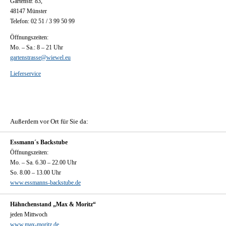
Gartenstr. 83,
48147 Münster
Telefon: 02 51 / 3 99 50 99
Öffnungszeiten:
Mo. – Sa.: 8 – 21 Uhr
gartenstrasse@wiewel.eu
Lieferservice
Außerdem vor Ort für Sie da:
Essmann´s Backstube
Öffnungszeiten:
Mo. – Sa. 6.30 – 22.00 Uhr
So. 8.00 – 13.00 Uhr
www.essmanns-backstube.de
Hähnchenstand „Max & Moritz“
jeden Mittwoch
www.max-moritz.de