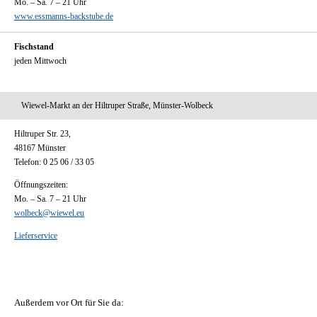
Mo. – Sa. 7 – 21 Uhr
www.essmanns-backstube.de
Fischstand
jeden Mittwoch
Wiewel-Markt an der Hiltruper Straße, Münster-Wolbeck
Hiltruper Str. 23,
48167 Münster
Telefon: 0 25 06 / 33 05
Öffnungszeiten:
Mo. – Sa. 7 – 21 Uhr
wolbeck@wiewel.eu
Lieferservice
Außerdem vor Ort für Sie da: