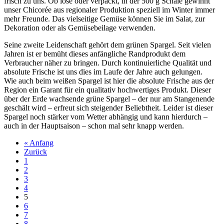
frisch zu uns. Ob lose oder verpackt, in der 500 g Schale gewinnt
unser Chicorée aus regionaler Produktion speziell im Winter immer
mehr Freunde. Das vielseitige Gemüse können Sie im Salat, zur
Dekoration oder als Gemüsebeilage verwenden.
Seine zweite Leidenschaft gehört dem grünen Spargel. Seit vielen
Jahren ist er bemüht dieses anfängliche Randprodukt dem
Verbraucher näher zu bringen. Durch kontinuierliche Qualität und
absolute Frische ist uns dies im Laufe der Jahre auch gelungen.
Wie auch beim weißen Spargel ist hier die absolute Frische aus der
Region ein Garant für ein qualitativ hochwertiges Produkt. Dieser
über der Erde wachsende grüne Spargel – der nur am Stangenende
geschält wird – erfreut sich steigender Beliebtheit. Leider ist dieser
Spargel noch stärker vom Wetter abhängig und kann hierdurch –
auch in der Hauptsaison – schon mal sehr knapp werden.
« Anfang
Zurück
1
2
3
4
5
6
7
8