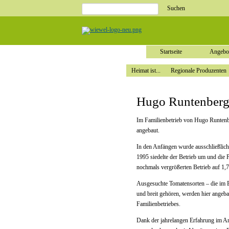
Suchbegriffe
Navigation
Startseite
überspringen
Angebote
Heimat
ist...
Heimat
ist...
Startseite
Angebo
Regionale
Produzenten
Heimat ist...
Regionale Produzenten
Unsere
Märkte
Stellenangebote
Stellenangebote
Hugo Runtenber
Ausbildung
Weiterbildung
Schnupperpraktikum
Direkt
Im Familienbetrieb von Hugo Runtenb
bewerben!
angebaut.
Service
Unternehmen
In den Anfängen wurde ausschließlich
Unternehmen
Geschäftsleitung
1995 siedelte der Betrieb um und die
Historie
Zertifikate
nochmals vergrößerten Betrieb auf 1,7
Unsere
Partner
Ausgesuchte Tomatensorten – die im Er
Impressum
und breit gehören, werden hier angeba
Datenschutz
Familienbetriebes.
Dank der jahrelangen Erfahrung im A