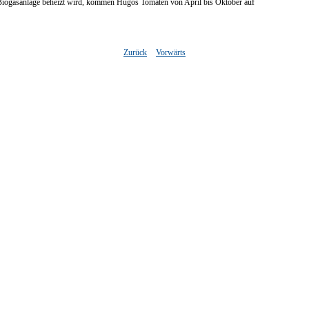
iogasanlage beheizt wird, kommen Hugos Tomaten von April bis Oktober auf
Zurück
Vorwärts