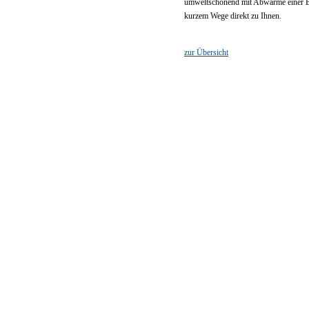
umweltschonend mit Abwärme einer B
kurzem Wege direkt zu Ihnen.
zur Übersicht