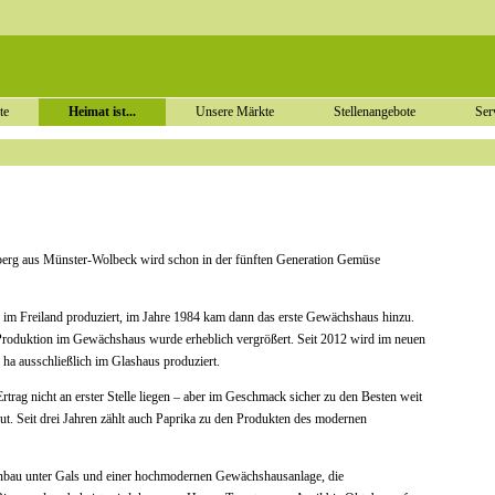
Navigation
überspringen
Navigation
te
Heimat ist...
Unsere Märkte
Stellenangebote
Ser
überspringen
Navigation
überspringen
g
erg aus Münster-Wolbeck wird schon in der fünften Generation Gemüse
 im Freiland produziert, im Jahre 1984 kam dann das erste Gewächshaus hinzu.
 Produktion im Gewächshaus wurde erheblich vergrößert. Seit 2012 wird im neuen
 ha ausschließlich im Glashaus produziert.
trag nicht an erster Stelle liegen – aber im Geschmack sicher zu den Besten weit
ut. Seit drei Jahren zählt auch Paprika zu den Produkten des modernen
nbau unter Gals und einer hochmodernen Gewächshausanlage, die