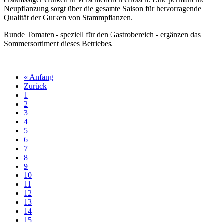
Neupflanzung sorgt über die gesamte Saison für hervorragende
Qualität der Gurken von Stammpflanzen.
Runde Tomaten - speziell für den Gastrobereich - ergänzen das
Sommersortiment dieses Betriebes.
« Anfang
Zurück
1
2
3
4
5
6
7
8
9
10
11
12
13
14
15