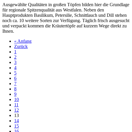
Ausgewählte Qualitäten in großen Töpfen bilden hier die Grundlage
für regionale Spitzenqualität aus Westfalen. Neben den
Hauptprodukten Basilikum, Petersilie, Schnittlauch und Dill stehen
noch ca. 10 weitere Sorten zur Verfügung. Täglich frisch ausgesucht
und verpackt kommen die Kräutertöpfe auf kurzem Wege direkt zu
Ihnen.
« Anfang
Zurück
1
2
3
4
5
6
7
8
9
10
11
12
13
14
15
16