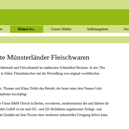
Navigation
überspringen
Navigation
te
Heimat ist...
Unsere Märkte
Stellenangebote
Ser
überspringen
Navigation
überspringen
ste Münsterländer Fleischwaren
chtbetrieb und Fleischhandel im städtischen Schlachthof Beckum. In den 70er
i in Ahlen-Tönnishäuschen mit der Herstellung von original westfälischen
es, Thomas und Klaus Dohle den Betrieb, der heute unter dem Namen Gebr.
rbeiter beschäftigt.
 Firma H&M Fleisch in Beelen, erweiterten, modernisierten ihn und führten die
ohle GmbH ist ein nach EG- und QS-Richtlinien zugelassener Zerlege- und
he Qualität auf dem Niveau einer modernen industriellen Fertigung liefern kann.