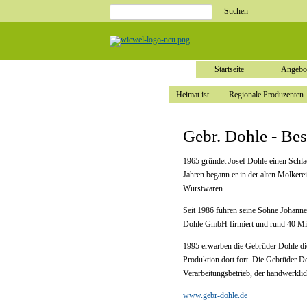
Suchbegriffe
Navigation
Startseite
überspringen
Angebote
Heimat
ist...
Heimat
ist...
Startseite
Angebo
Regionale
Produzenten
Heimat ist...
Regionale Produzenten
Unsere
Märkte
Stellenangebote
Stellenangebote
Gebr. Dohle - Be
Ausbildung
Weiterbildung
Schnupperpraktikum
Direkt
1965 gründet Josef Dohle einen Schla
bewerben!
Jahren begann er in der alten Molkere
Service
Wurstwaren.
Unternehmen
Unternehmen
Geschäftsleitung
Seit 1986 führen seine Söhne Johann
Historie
Zertifikate
Dohle GmbH firmiert und rund 40 Mita
Unsere
Partner
1995 erwarben die Gebrüder Dohle die
Impressum
Produktion dort fort. Die Gebrüder D
Datenschutz
Verarbeitungsbetrieb, der handwerklic
www.gebr-dohle.de