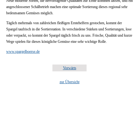
Neue moderne Sorten, die hervorragende Qualitäten zur Ernte kommen lassen, und ein
angeschlossener Schälbetrieb machen eine optimale Sortierung dieses regional sehr
bedeutsamen Gemüses möglich.
Täglich mehrmals von zahlreichen fleißigen Erntehelfern gestochen, kommt der
Spargel taufrisch in die Sortierstation. In verschiedene Stärken und Sortierungen, lose
oder verpackt, so kommt der Spargel täglich frisch zu uns. Frische, Qualität und kurze
Wege spielen für dieses königliche Gemüse eine sehr wichtige Rolle.
www.spargelboerse.de
Vorwärts
zur Übersicht