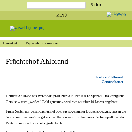
Suchbegriffe
MENÜ
Navigation
Startseite
überspringen
Angebote
Heimat
ist...
Heimat
ist...
Navigation
Regionale
Heimat ist...
Regionale Produzenten
überspringen
Produzenten
Unsere
Märkte
Früchtehof Ahlbrand
Stellenangebote
Stellenangebote
Ausbildung
Weiterbildung
Schnupperpraktikum
Heribert Ahlbrand
Direkt
bewerben!
Gemüsebauer
Service
Unternehmen
Unternehmen
Heribert Ahlbrand aus Warendorf produziert auf über 100 ha Spargel. Das königliche
Geschäftsleitung
Gemüse – auch „weißes“ Gold genannt – wird hier seit über 10 Jahren angebaut.
Historie
Zertifikate
Unsere
Frühe Sorten aus dem Folientunnel oder aus sogenannter Doppelabdeckung lassen die
Partner
Saison mit frischem Spargel aus der Region sehr früh beginnen. Sicher spielt hier das
Impressum
Wetter immer noch eine sehr große Rolle.
Datenschutz